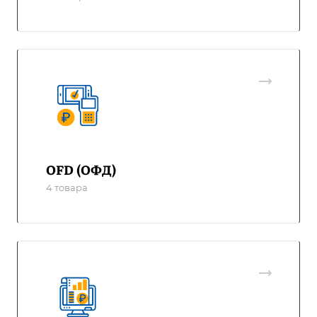
OFD (ОФД)
4 товара