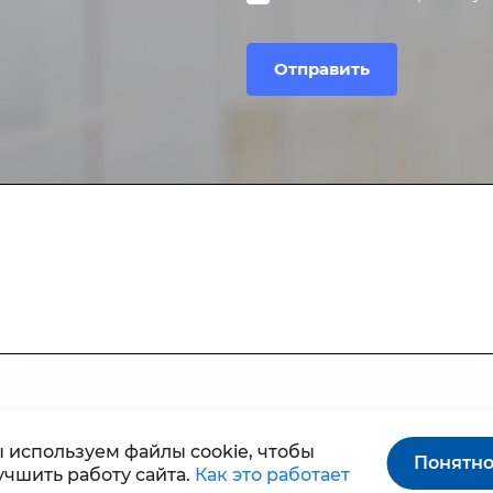
Отправить
Услуги
)
Базовые возможности
Отчетность и бухгалтерия
Документооборот и EDI
услуг для автоматизации бизнеса
Обмен с госсистемами
Торги и закупки
 используем файлы cookie, чтобы
Понятн
учшить работу сайта.
Как это работает
Управление персоналом