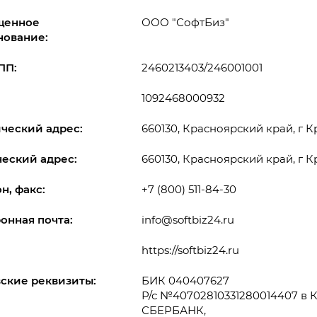
щенное
ООО "СофтБиз"
нование:
ПП:
2460213403/246001001
1092468000932
ческий адрес:
660130, Красноярский край, г Кр
еский адрес:
660130, Красноярский край, г Кр
н, факс:
+7 (800) 511-84-30
онная почта:
info@softbiz24.ru
https://softbiz24.ru
ские реквизиты:
БИК 040407627
Р/с №40702810331280014407 
СБЕРБАНК,